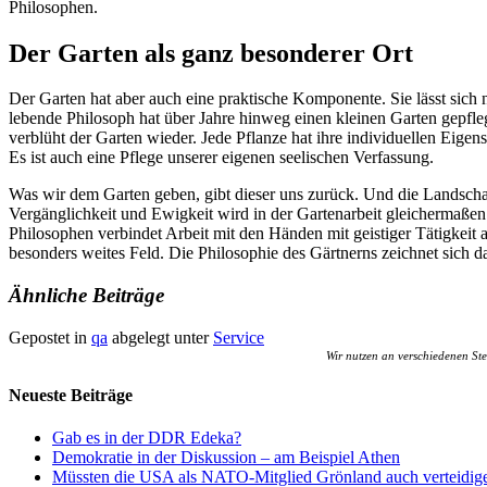
Philosophen.
Der Garten als ganz besonderer Ort
Der Garten hat aber auch eine praktische Komponente. Sie lässt sich
lebende Philosoph hat über Jahre hinweg einen kleinen Garten gepfleg
verblüht der Garten wieder. Jede Pflanze hat ihre individuellen Eige
Es ist auch eine Pflege unserer eigenen seelischen Verfassung.
Was wir dem Garten geben, gibt dieser uns zurück. Und die Landschaft
Vergänglichkeit und Ewigkeit wird in der Gartenarbeit gleichermaßen de
Philosophen verbindet Arbeit mit den Händen mit geistiger Tätigkeit
besonders weites Feld. Die Philosophie des Gärtnerns zeichnet sich d
Ähnliche Beiträge
Gepostet in
qa
abgelegt unter
Service
Wir nutzen an verschiedenen Stel
Neueste Beiträge
Gab es in der DDR Edeka?
Demokratie in der Diskussion – am Beispiel Athen
Müssten die USA als NATO-Mitglied Grönland auch verteidige