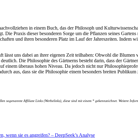
 nachvollziehen in einem Buch, das der Philosoph und Kulturwissensch
t. Die Praxis dieser besonderen Sorge um die Pflanzen seines Gartens r
nschaften und ihren besonderen Platz im Lauf der Jahreszeiten. Indem w
 lässt uns dabei an ihrer eigenen Zeit teilhaben: Obwohl die Blumen ve
utlich. Die Philosophie des Gärtnerns besteht darin, dass der Gärtner au
 auf einem überaus hohen Niveau. Da jedoch nicht nur Philosophieprofes
adurch aus, dass sie die Philosophie einem besonders breiten Publikum
len sogenannte Affiliate Links (Werbelinks), diese sind mit einem * gekennzeichnet. Weitere Info
n, wenn sie es angreifen? – DeepSeek’s Analyse