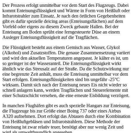
Der Prozess erfolgt unmittelbar vor dem Start des Flugzeugs. Dabei
kommt Enteisungsflüssigkeit und Wärme in Form von Heißluft oder
Infrarotstrahler zum Einsatz. Je nach den örtlichen Gegebenheiten
gibt es dafür spezielle deicing areas (Enteisungsflächen) auf dem
Vorfeld oder eigens zu diesem Zweck gebaute Hallen. Bei der
Enteisung am Boden sprüht eine ferngesteuerte Düse an einem
Ausleger Enteisungsflüssigkeit auf die Tragflächen.
Die Flüssigkeit besteht aus einem Gemisch aus Wasser, Glykol
(Alkohol) und Zusatzstoffen. Die genaue Zusammensetzung variiert
und wird den aktuellen Temperaturen angepasst. Je kälter es ist, um
so geringer ist der Wasseranteil. Die Enteisungsflüssigkeit wirkt
ähnlich wie das Streusalz auf der Straße. Da die Schutzwirkung nur
eine begrenzte Zeit anhält, muss die Enteisung unmittelbar vor dem
Start erfolgen. Enteisungsflüssigkeiten sind bis ungefähr -25°C
wirksam. Damit sich nach der Enteisung neues Eis nicht wieder so
schnell anlagern kann, werden Tragflächen und Steuerelemente mit
einer Schutzschicht versehen, die eine erneute Eisbildung verzögert.
In manchen Flughäfen gibt es auch spezielle Hangars zur Enteisung,
die Flugzeuge bis zur Größe einer Boing 737 oder eines Airbus
A320 aufnehmen. Dort erfolgt das Abtauen durch eine Kombination
von Heißluftgebläsen und Infrarotstrahlern. Diese Methode der
Enteisung ist zwar relativ teuer, benötigt aber nur wenig Zeit und
wird als umweltfreundlich angesehen.