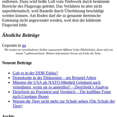
entfernen. Dazu wird heiße Luft vom Triebwerk durch bestimmte
Bereiche des Flugzeugs geleitet. Das Verfahren ist aber nicht
unproblematisch, weil Bauteile durch Überhitzung beschädigt
werden können. Am Boden darf die so genannte thermische
Enteisung nicht angewendet werden, weil dort der kühlende
Flugwind fehlt.
Ähnliche Beiträge
Gepostet in
qa
Wir nutzen an verschiedenen Stellen sogenannte Affiliate Links (Werbelinks), diese sind mit
einem * gekennzeichnet. Weitere Information hierzu am Ende der Seite.
Neueste Beiträge
Gab es in der DDR Edeka?
Demokratie in der Diskussion – am Beispiel Athen
Müssten die USA als NATO-Mitglied Grönland auch
verteidigen, wenn sie es angreifen? – DeepSeek’s Analyse
DeepSeek im Praxistest und Vergleich – Die knifflige Frage
nach Giordano Bruno
Warum die Tiere nicht mehr zur Schule gehen (Die Schule der
Tiere)
Archiv