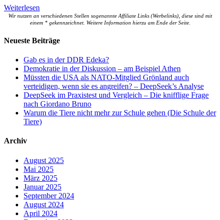
Weiterlesen
Wir nutzen an verschiedenen Stellen sogenannte Affiliate Links (Werbelinks), diese sind mit
einem * gekennzeichnet. Weitere Information hierzu am Ende der Seite.
Neueste Beiträge
Gab es in der DDR Edeka?
Demokratie in der Diskussion – am Beispiel Athen
Müssten die USA als NATO-Mitglied Grönland auch
verteidigen, wenn sie es angreifen? – DeepSeek’s Analyse
DeepSeek im Praxistest und Vergleich – Die knifflige Frage
nach Giordano Bruno
Warum die Tiere nicht mehr zur Schule gehen (Die Schule der
Tiere)
Archiv
August 2025
Mai 2025
März 2025
Januar 2025
September 2024
August 2024
April 2024