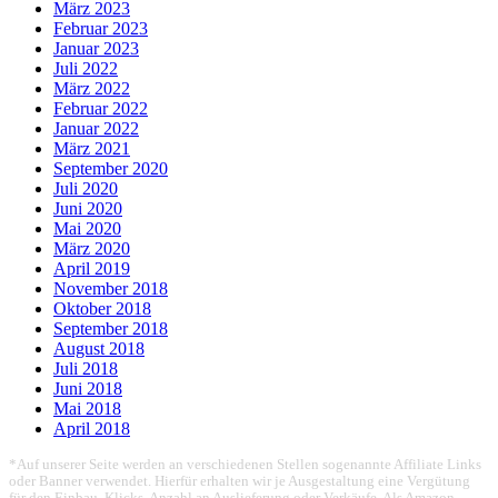
März 2023
Februar 2023
Januar 2023
Juli 2022
März 2022
Februar 2022
Januar 2022
März 2021
September 2020
Juli 2020
Juni 2020
Mai 2020
März 2020
April 2019
November 2018
Oktober 2018
September 2018
August 2018
Juli 2018
Juni 2018
Mai 2018
April 2018
*Auf unserer Seite werden an verschiedenen Stellen sogenannte Affiliate Links
oder Banner verwendet. Hierfür erhalten wir je Ausgestaltung eine Vergütung
für den Einbau, Klicks, Anzahl an Auslieferung oder Verkäufe. Als Amazon