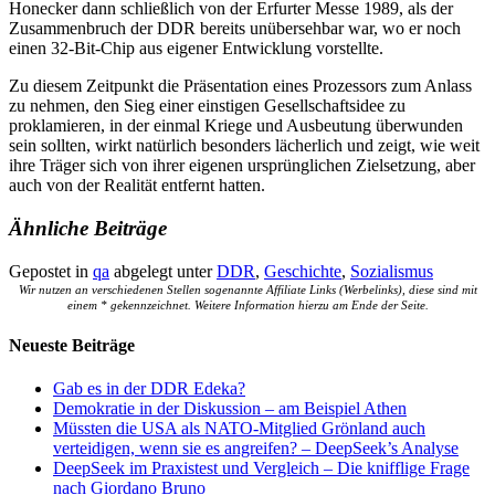
Honecker dann schließlich von der Erfurter Messe 1989, als der
Zusammenbruch der DDR bereits unübersehbar war, wo er noch
einen 32-Bit-Chip aus eigener Entwicklung vorstellte.
Zu diesem Zeitpunkt die Präsentation eines Prozessors zum Anlass
zu nehmen, den Sieg einer einstigen Gesellschaftsidee zu
proklamieren, in der einmal Kriege und Ausbeutung überwunden
sein sollten, wirkt natürlich besonders lächerlich und zeigt, wie weit
ihre Träger sich von ihrer eigenen ursprünglichen Zielsetzung, aber
auch von der Realität entfernt hatten.
Ähnliche Beiträge
Gepostet in
qa
abgelegt unter
DDR
,
Geschichte
,
Sozialismus
Wir nutzen an verschiedenen Stellen sogenannte Affiliate Links (Werbelinks), diese sind mit
einem * gekennzeichnet. Weitere Information hierzu am Ende der Seite.
Neueste Beiträge
Gab es in der DDR Edeka?
Demokratie in der Diskussion – am Beispiel Athen
Müssten die USA als NATO-Mitglied Grönland auch
verteidigen, wenn sie es angreifen? – DeepSeek’s Analyse
DeepSeek im Praxistest und Vergleich – Die knifflige Frage
nach Giordano Bruno