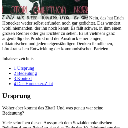
Nein, das hat Erich
Honecker weder selbst erfunden noch gar gedichtet. Das wundert
wohl niemanden, der ihn noch kennt: Es fällt schwer, in ihm einen
großen Redner oder gar Dichter zu sehen. Er ist vielmehr ganz
augenfällig das Produkt und der Ausdruck einer langen,
diktatorischen und jedem eigenständigen Denken feindlichen,
bürokratischen Entwicklung der kommunistischen Parteien.
Inhalsverzeichnis
1
Ursprung
2
Bedeutung
3
Kontext
4
Das Honecker-Zitat
Ursprung
Woher aber kommt das Zitat? Und was genau war seine
Bedeutung?
Viele schreiben diesen Ausspruch dem Sozialdemokratischen
Politiker
August Bebel
zu, der dies Ende des 19. Jahrhunderts den