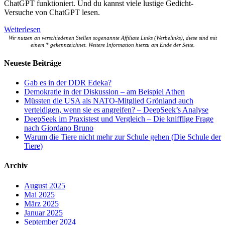
ChatGPT funktioniert. Und du kannst viele lustige Gedicht-
Versuche von ChatGPT lesen.
Weiterlesen
Wir nutzen an verschiedenen Stellen sogenannte Affiliate Links (Werbelinks), diese sind mit
einem * gekennzeichnet. Weitere Information hierzu am Ende der Seite.
Neueste Beiträge
Gab es in der DDR Edeka?
Demokratie in der Diskussion – am Beispiel Athen
Müssten die USA als NATO-Mitglied Grönland auch
verteidigen, wenn sie es angreifen? – DeepSeek’s Analyse
DeepSeek im Praxistest und Vergleich – Die knifflige Frage
nach Giordano Bruno
Warum die Tiere nicht mehr zur Schule gehen (Die Schule der
Tiere)
Archiv
August 2025
Mai 2025
März 2025
Januar 2025
September 2024