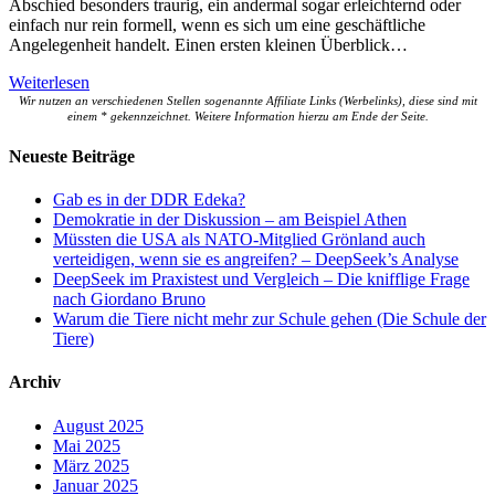
Abschied besonders traurig, ein andermal sogar erleichternd oder
einfach nur rein formell, wenn es sich um eine geschäftliche
Angelegenheit handelt. Einen ersten kleinen Überblick…
Weiterlesen
Wir nutzen an verschiedenen Stellen sogenannte Affiliate Links (Werbelinks), diese sind mit
einem * gekennzeichnet. Weitere Information hierzu am Ende der Seite.
Neueste Beiträge
Gab es in der DDR Edeka?
Demokratie in der Diskussion – am Beispiel Athen
Müssten die USA als NATO-Mitglied Grönland auch
verteidigen, wenn sie es angreifen? – DeepSeek’s Analyse
DeepSeek im Praxistest und Vergleich – Die knifflige Frage
nach Giordano Bruno
Warum die Tiere nicht mehr zur Schule gehen (Die Schule der
Tiere)
Archiv
August 2025
Mai 2025
März 2025
Januar 2025