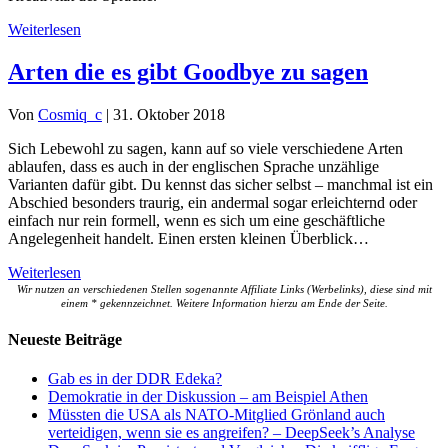
Weiterlesen
Arten die es gibt Goodbye zu sagen
Von
Cosmiq_c
|
31. Oktober 2018
Sich Lebewohl zu sagen, kann auf so viele verschiedene Arten
ablaufen, dass es auch in der englischen Sprache unzählige
Varianten dafür gibt. Du kennst das sicher selbst – manchmal ist ein
Abschied besonders traurig, ein andermal sogar erleichternd oder
einfach nur rein formell, wenn es sich um eine geschäftliche
Angelegenheit handelt. Einen ersten kleinen Überblick…
Weiterlesen
Wir nutzen an verschiedenen Stellen sogenannte Affiliate Links (Werbelinks), diese sind mit
einem * gekennzeichnet. Weitere Information hierzu am Ende der Seite.
Neueste Beiträge
Gab es in der DDR Edeka?
Demokratie in der Diskussion – am Beispiel Athen
Müssten die USA als NATO-Mitglied Grönland auch
verteidigen, wenn sie es angreifen? – DeepSeek’s Analyse